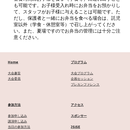
も可能です。お子様受入れ時にお弁当をお預かりし
て、スタッフがお子様に与えることは可能です。た
だし、保護者と一緒にお弁当を食べる場合は、託児
室以外（学食・休憩室等）で召し上がってくださ
い。また、夏場ですのでお弁当の管理には十分ご注
意ください。
Home
プログラム
大会趣旨
大会プログラム
大会委員
企画セッション
プレカンファレンス
参加方法
アクセス
参加申し込み
スポンサー
講演申し込み
JSiSE
当日の参加方法