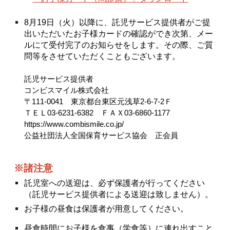
8月19日（
火
）以降に、託児サービス提供者がご提
出いただいたお子様カードの確認ができ次第、メー
ルにて受付完了のお知らせをします。その際、ご質
問等をさせていただくこともございます。
託児サービス提供者
コンビスマイル株式会社
〒111-0041 東京都台東区元浅草2-6-7-
2
Ｆ
ＴＥＬ03-6231-6382 ＦＡＸ03-6860-1177
https://www.combismile.co.jp/
公益社団法人全国保育サービス協会 正会員
※諸注意
託児室への送迎は、必ず保護者が行ってください
（託児サービス提供者による送迎は致しません）。
お子様の昼食は保護者が用意してください。
昼食時間にお子様を食事（学食等）に連れ出すこと