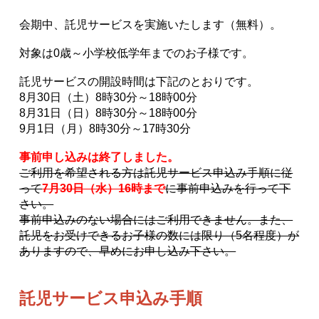
会期中、託児サービスを実施いたします（無料）。
対象は0歳～小学校低学年までのお子様です。
託児サービスの開設時間
は
下記のとおりです
。
8月
30
日（
土
）8時30分～1
8
時
0
0分
8月
31
日（
日
）8時30分～1
8
時
0
0分
9
月
1
日（
月
）8時30分～17時30分
事前申し込みは終了しました。
ご利用を希望される方は託児サービス申込み手順に従
って
7月30日（
水
）16時まで
に事前申込みを行って下
さい。
事前申込みのない場合にはご利用できません。また、
託児をお受けできるお子様の数には限り（5名程度）が
ありますので、早めにお申し込み下さい。
託児サービス申込み手順