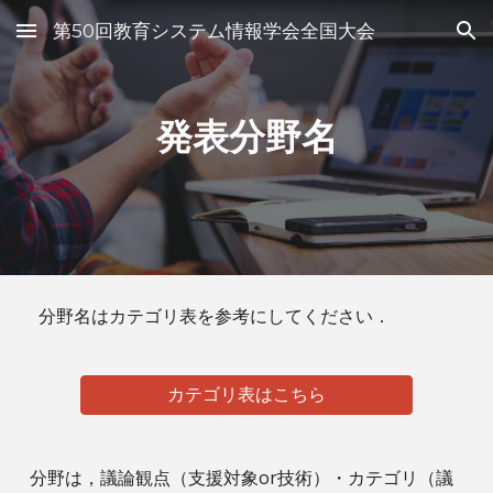
第50回教育システム情報学会全国大会
Skip to main content
Skip to navigation
発表分野名
分野名はカテゴリ表を参考にしてください．
カテゴリ表はこちら
分野は，議論観点（支援対象or技術）・カテゴリ（議