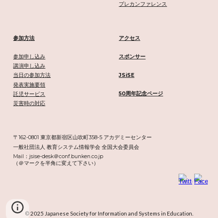
プレカンファレンス
参加方法
アクセス
参加申し込み
スポンサー
講演申し込み
JSiSE
当日の参加方法
発表実施要領
50周年記念ページ
託児サービス
災害時の対応
〒162-0801 東京都新宿区山吹町358-5 アカデミーセンター
一般社団法人 教育システム情報学会 全国大会委員会
Mail：jsise-desk＠conf.bunken.co.jp
（＠マークを半角に変えて下さい）
© 202
5
Japanese Society for Information and Systems in Education.